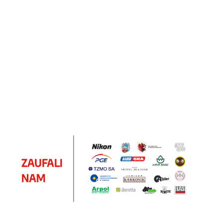
Notes
Notes
Pendriv
Sztruks
Mleczny
Twister
Pendrive
A5
Zestaw
Zestaw
A5
25.20
Premi
dwustronny
13.40
upominkowy
15.90
piśmienniczy
drewniany
EKO
16.90
ZILE
21.80
typ C
35.90