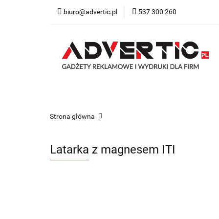
biuro@advertic.pl
537 300 260
NASZA OFERTA
Katalogi gadżety r
NASZA OFERTA
Drukarnia
Gadżety
Strona główna
Latarka z magnesem ITI