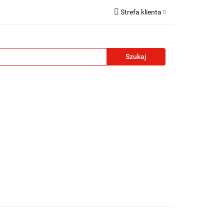
Strefa klienta
reklamowe
Zaloguj się
Zarejestruj się
Formularz kontaktowy
Zgody cookies
żety reklamowe
Blog
Kontakt