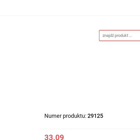
Drukarnia
Gadżety reklamowe
Stojaki i ścianki 
eklamowe
Blog
Kontakt
 reklamowe
Stojaki i ścianki reklamowe
Katalogi gad
Numer produktu:
29125
33.09