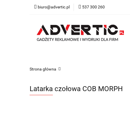
biuro@advertic.pl
537 300 260
NASZA OFERTA
Katalogi gadżety r
NASZA OFERTA
Drukarnia
Gadżety
Strona główna
Latarka czołowa COB MORPH