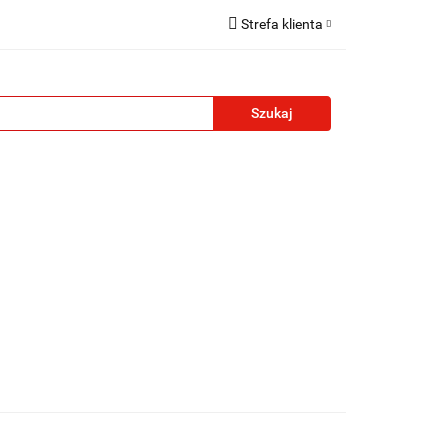
Strefa klienta
reklamowe
Zaloguj się
Zarejestruj się
Formularz kontaktowy
Zgody cookies
żety reklamowe
Blog
Kontakt