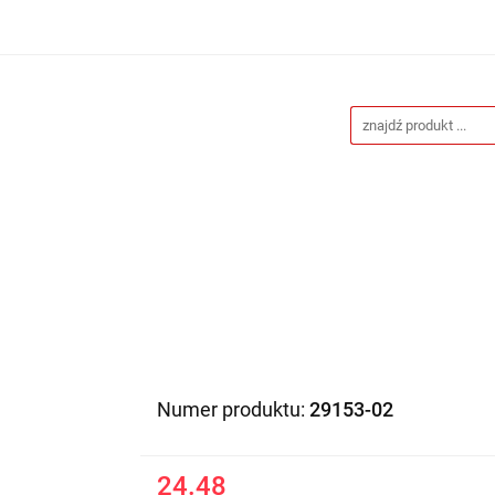
Drukarnia
Gadżety reklamowe
Stojaki i ścianki 
eklamowe
Blog
Kontakt
 reklamowe
Stojaki i ścianki reklamowe
Katalogi gad
Numer produktu:
29153-02
24.48