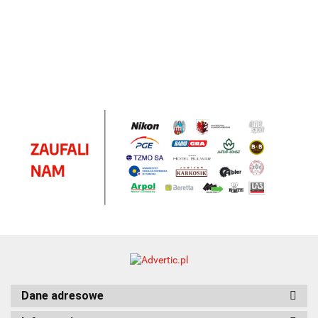
upominkowy
15.90
piśmienniczy
drewniany
EKO
16.90
ZILE
21.80
typ C
35.90
Dane adresowe