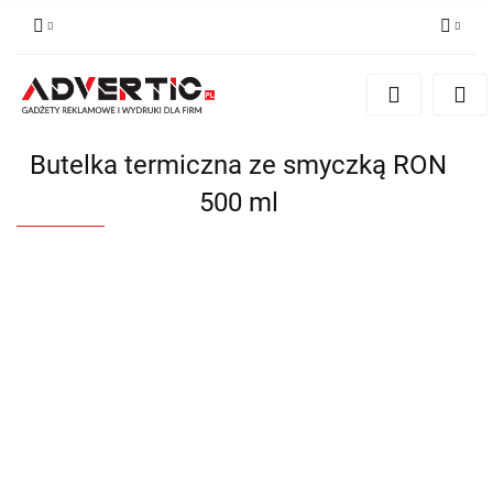
Zaloguj się
Zarejestruj się
Formularz kontaktowy
Butelka termiczna ze smyczką RON
Zgody cookies
500 ml