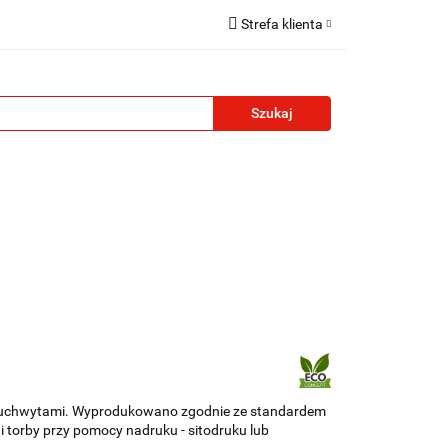
Strefa klienta
reklamowe
Zaloguj się
Zarejestruj się
Formularz kontaktowy
Zgody cookies
żety reklamowe
Blog
Kontakt
i uchwytami. Wyprodukowano zgodnie ze standardem
 torby przy pomocy nadruku - sitodruku lub