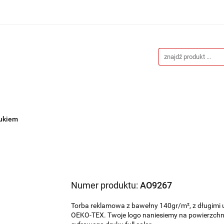
Drukarnia
Gadżety reklamowe
Stojaki i ścianki 
eklamowe
Blog
Kontakt
 reklamowe
Stojaki i ścianki reklamowe
Katalogi gad
rukiem
Numer produktu:
AO9267
Torba reklamowa z bawełny 140gr/m², z długim
OEKO-TEX. Twoje logo naniesiemy na powierzchni