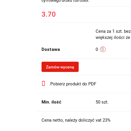
cyfrowego druku full color.
3.70
Cena za 1 szt. be
większej ilości z
Dostawa
0
Zamów wycenę
Pobierz produkt do PDF
Min. ilość
50 szt.
Cena netto, należy doliczyć vat 23%