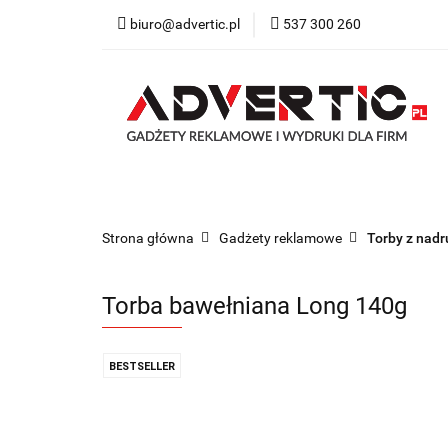
biuro@advertic.pl
537 300 260
NASZA OFERTA
Katalogi gadżety r
NASZA OFERTA
Drukarnia
Gadżety
Strona główna
Gadżety reklamowe
Torby z nad
Torba bawełniana Long 140g
BESTSELLER