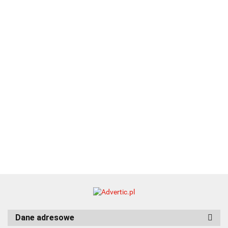
25.20
Premi
dwustronny
13.40
upominkowy
15.90
piśmienniczy
drewniany
EKO
16.90
ZILE
21.80
typ C
35.90
Dane adresowe