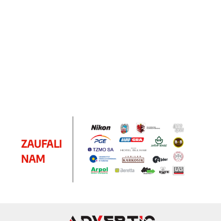
Notes
Notes
Pendriv
Sztruks
Mleczny
Twister
Pendrive
A5
Zestaw
Zestaw
A5
25.20
Premi
dwustronny
13.40
upominkowy
15.90
piśmienniczy
drewniany
EKO
16.90
ZILE
21.80
typ C
35.90