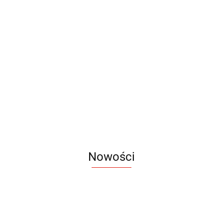
Ścianka tekstylna Prosta
Ścianka tekstylna Prosta
Premium
Standard
1698.00
1295.00
Nowości