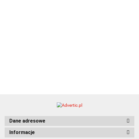
EKO
16.90
ZILE
21.80
typ C
35.90
Dane adresowe
Informacje