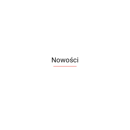
13.90
16.95
Biodegradowalny
3.0
16.90
Nowości
Notes
Notes
Pendriv
Sztruks
Mleczny
Twister
Pendrive
A5
Zestaw
Zestaw
A5
25.20
Premi
dwustronny
13.40
upominkowy
15.90
piśmienniczy
drewniany