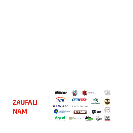
Notes
Notes
Pendriv
Sztruks
Mleczny
Twister
Pendrive
A5
Zestaw
Zestaw
A5
25.20
Premi
dwustronny
13.40
upominkowy
15.90
piśmienniczy
drewniany
EKO
16.90
ZILE
21.80
typ C
35.90