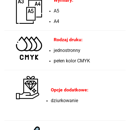
Wymiary:
A5
A4
Rodzaj druku:
jednostronny
pełen kolor CMYK
Opcje dodatkowe:
dziurkowanie