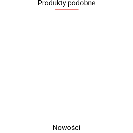
Produkty podobne
Notes
Notes
Notes
A5
Black
Notes
Notes
Eco
Eko
RPET
Mlecz
eco
Notes Eko
13.48
15.99
Recycle
Kolor
A5
Kawowy
12.80
Kraft z
13.40
Notes
16.20
A5
Długopisem
antybakteryjny
10.95
A5
11.60
Nowości