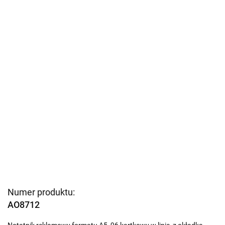
Numer produktu:
AO8712
Notatnik reklamowy formatu A5, 96 kartkowy w linie, z okładką