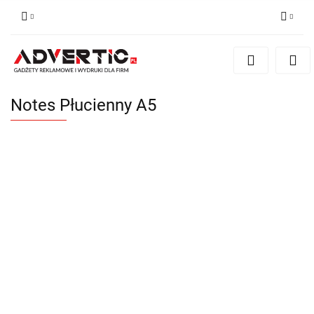
Zaloguj się
Zarejestruj się
Formularz kontaktowy
Notes Płucienny A5
Zgody cookies