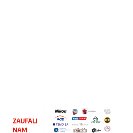
Notes
Notes
Pendriv
Sztruks
Mleczny
Twister
Pendrive
A5
Zestaw
Zestaw
A5
25.20
Premi
dwustronny
13.40
upominkowy
15.90
piśmienniczy
drewniany
EKO
16.90
ZILE
21.80
typ C
35.90