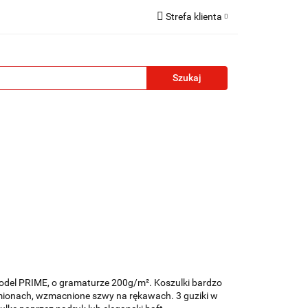
Strefa klienta
reklamowe
Zaloguj się
Zarejestruj się
Formularz kontaktowy
Zgody cookies
żety reklamowe
Blog
Kontakt
odel PRIME, o gramaturze 200g/m². Koszulki bardzo
ionach, wzmacnione szwy na rękawach. 3 guziki w