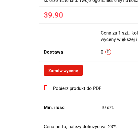
kolorze materiału. Twoje logo naniesiemy na kosz
39.90
Cena za 1 szt., ko
wyceny większej i
Dostawa
0
Zamów wycenę
Pobierz produkt do PDF
Min. ilość
10 szt.
Cena netto, należy doliczyć vat 23%