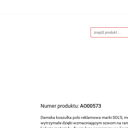
Drukarnia
Gadżety reklamowe
Stojaki i ścianki 
eklamowe
Blog
Kontakt
 reklamowe
Stojaki i ścianki reklamowe
Katalogi gad
Numer produktu:
AO00573
Damska koszulka polo reklamowa marki SOL'S, m
wytrzymałe dzięki wzmacniającym szwom na ram