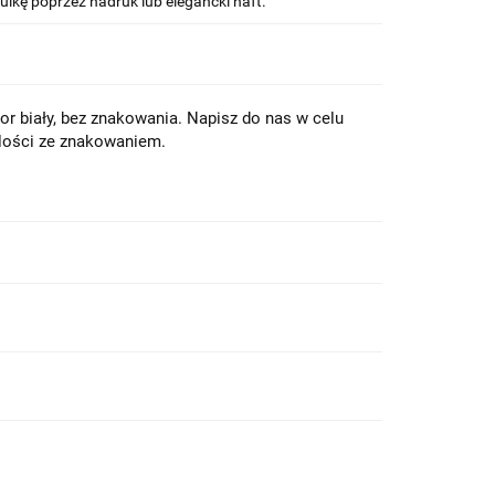
ulkę poprzez nadruk lub elegancki haft.
lor biały, bez znakowania. Napisz do nas w celu
lości ze znakowaniem.