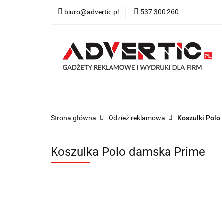
biuro@advertic.pl
537 300 260
NASZA OFERTA
Katalogi gadżety r
NASZA OFERTA
Drukarnia
Gadżety
Strona główna
Odzież reklamowa
Koszulki Polo
Koszulka Polo damska Prime