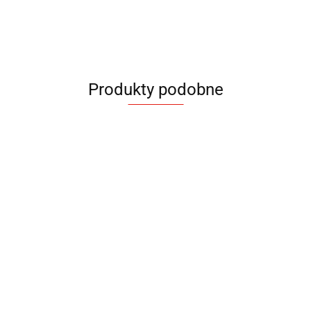
Produkty podobne
Kalendarze
listkowe
Kalendarz
Kalendarz
Kalendarz
0.55
książkowy
książkowy z
książkowy
Vivella
gumką
16.90
Diamond
25.60
18.90