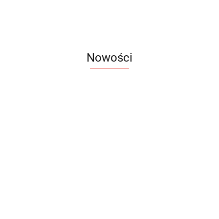
Nowości
Notes
Notes
Pendriv
Sztruks
Mleczny
Twister
Pendrive
A5
Zestaw
Zestaw
A5
25.20
Premi
dwustronny
13.40
upominkowy
15.90
piśmienniczy
drewniany
EKO
16.90
ZILE
21.80
typ C
35.90