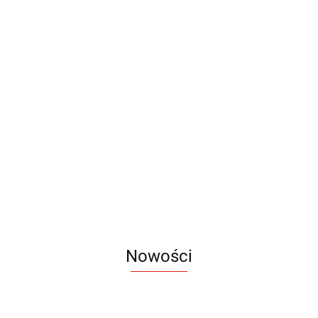
Kalendarze
Kalendar
Kalendarze
Kalendarze
Kalendarze
Ścienne
listkowe
Jednodzielne
Jednodzielne
Czterodzielne
Plakatowe
7.55
0.55
Główka
Główka
5.85
8.95
13.90
Płaska
Wypukła
Nowości