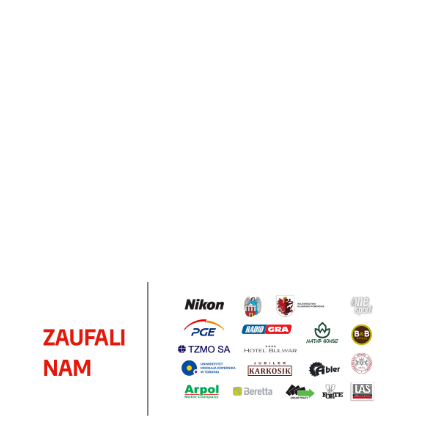
Notes
Notes
Pendriv
Sztruks
Mleczny
Twister
Pendrive
A5
Zestaw
Zestaw
A5
25.20
Premi
dwustronny
13.40
upominkowy
15.90
piśmienniczy
drewniany
EKO
16.90
ZILE
21.80
typ C
35.90