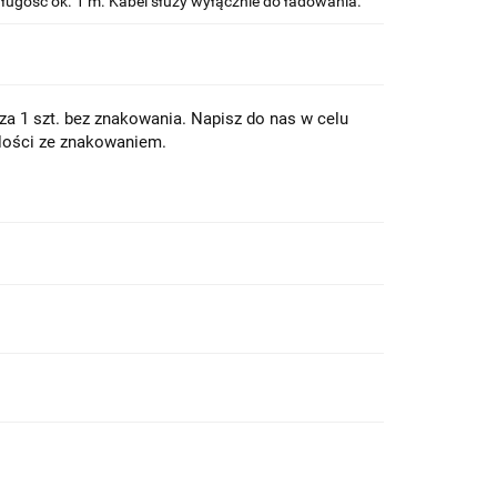
ugość ok. 1 m. Kabel służy wyłącznie do ładowania.
a 1 szt. bez znakowania. Napisz do nas w celu
lości ze znakowaniem.