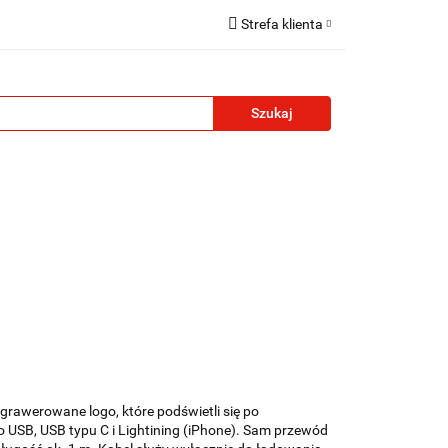
Strefa klienta
reklamowe
Zaloguj się
Zarejestruj się
Formularz kontaktowy
Zgody cookies
żety reklamowe
Blog
Kontakt
rawerowane logo, które podświetli się po
o USB, USB typu C i Lightining (iPhone). Sam przewód