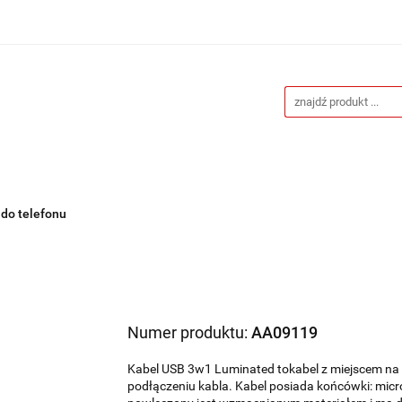
Drukarnia
Gadżety reklamowe
Stojaki i ścianki 
eklamowe
Blog
Kontakt
 reklamowe
Stojaki i ścianki reklamowe
Katalogi gad
 do telefonu
Numer produktu:
AA09119
Kabel USB 3w1 Luminated tokabel z miejscem na g
podłączeniu kabla. Kabel posiada końcówki: micr