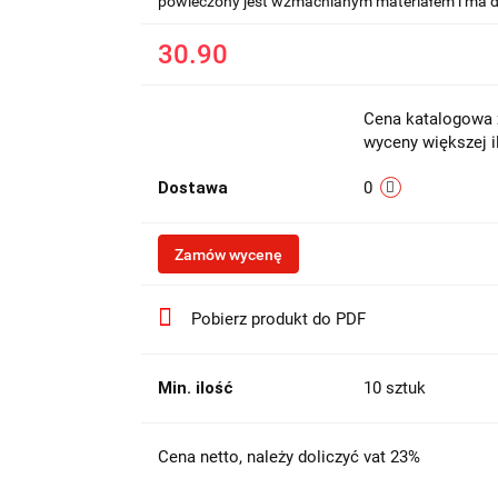
powleczony jest wzmacnianym materiałem i ma dł
30.90
Cena katalogowa z
wyceny większej i
Dostawa
0
Zamów wycenę
Pobierz produkt do PDF
Min. ilość
10 sztuk
Cena netto, należy doliczyć vat 23%