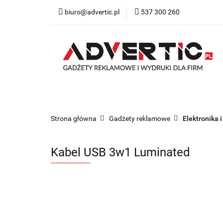
biuro@advertic.pl
537 300 260
NASZA OFERTA
Katalogi gadżety r
NASZA OFERTA
Drukarnia
Gadżety
Strona główna
Gadżety reklamowe
Elektronika i
Kabel USB 3w1 Luminated