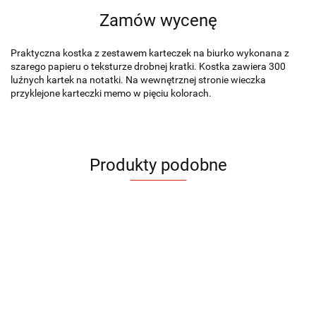
Zamów wycenę
Praktyczna kostka z zestawem karteczek na biurko wykonana z
szarego papieru o teksturze drobnej kratki. Kostka zawiera 300
luźnych kartek na notatki. Na wewnętrznej stronie wieczka
przyklejone karteczki memo w pięciu kolorach.
Produkty podobne
Zestaw
Zestaw
karteczek
karteczek
ARO
HATO