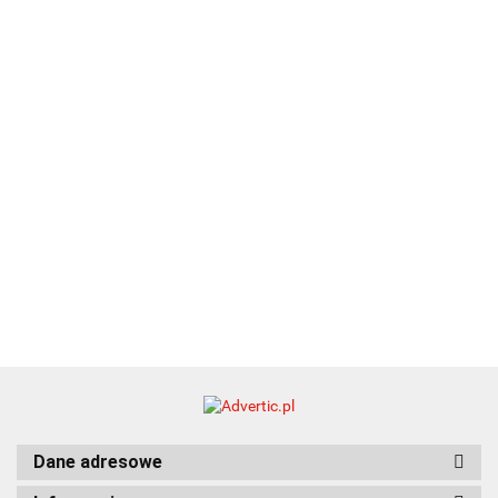
upominkowy
15.90
piśmienniczy
drewniany
EKO
16.90
ZILE
21.80
typ C
35.90
Dane adresowe