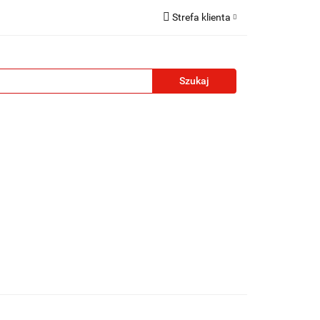
Strefa klienta
reklamowe
Zaloguj się
Zarejestruj się
Formularz kontaktowy
Zgody cookies
żety reklamowe
Blog
Kontakt