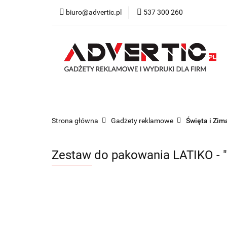
biuro@advertic.pl
537 300 260
NASZA OFERTA
Katalogi gadżety r
NASZA OFERTA
Drukarnia
Gadżety
Strona główna
Gadżety reklamowe
Święta i Zim
Zestaw do pakowania LATIKO - "