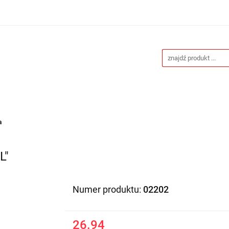
Drukarnia
Gadżety reklamowe
Stojaki i ścianki 
eklamowe
Blog
Kontakt
 reklamowe
Stojaki i ścianki reklamowe
Katalogi gad
a
L"
Numer produktu:
02202
26.94