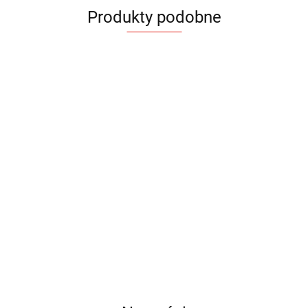
Produkty podobne
Zestaw do
Zestaw do
Zestaw do
Zestaw do
grilla RIVA
grilla VISS
grilla ROLAN
grilla NANDO
109.47
141.45
129.15
90.90