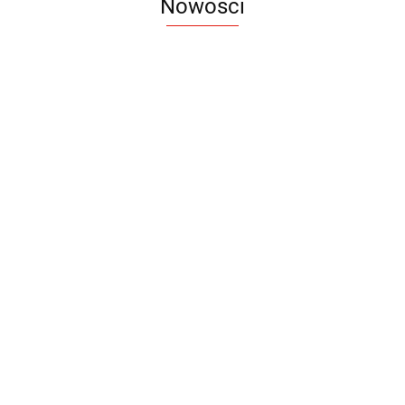
Nowości
Notes
Notes
Pendriv
Sztruks
Mleczny
Twister
Pendrive
A5
Zestaw
Zestaw
A5
25.20
Premi
dwustronny
13.40
upominkowy
15.90
piśmienniczy
drewniany
EKO
16.90
ZILE
21.80
typ C
35.90