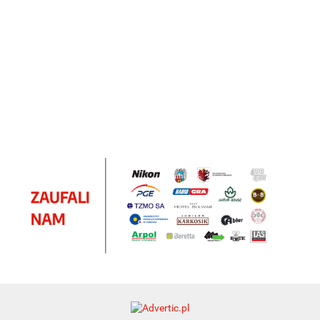
Notes
Notes
Pendriv
Sztruks
Mleczny
Twister
Pendrive
A5
Zestaw
Zestaw
A5
25.20
Premi
dwustronny
13.40
upominkowy
15.90
piśmienniczy
drewniany
EKO
16.90
ZILE
21.80
typ C
35.90