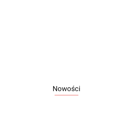
Wzornik
Wzornik
Wzornik
RING
Wzornik
AVALO
długopis
(19452)
KOSMOS
(19620)
44.90
zielony
45.39
(19600)
50.74
43.67
Nowości