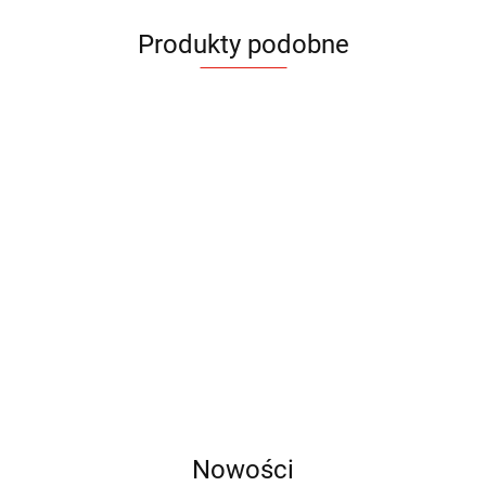
Produkty podobne
Pudełko
Pudełko
Pudełko
Pudełko
Pudełko
Wypełniac
Premium
Premium
Premium
prezentowe
prezentowe
kraftowy
KAJERO
SALECO
UNIVER
42.93
36.78
42.93
MAGIC "L"
MAGIC "M"
FRIS 1 KG
34.32
31.37
45.39
Nowości