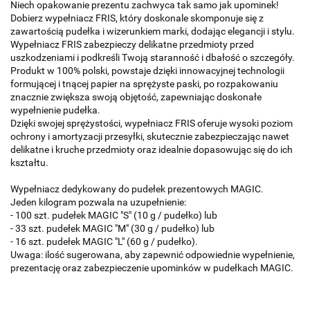
Niech opakowanie prezentu zachwyca tak samo jak upominek!
Dobierz wypełniacz FRIS, który doskonale skomponuje się z
zawartością pudełka i wizerunkiem marki, dodając elegancji i stylu.
Wypełniacz FRIS zabezpieczy delikatne przedmioty przed
uszkodzeniami i podkreśli Twoją staranność i dbałość o szczegóły.
Produkt w 100% polski, powstaje dzięki innowacyjnej technologii
formującej i tnącej papier na sprężyste paski, po rozpakowaniu
znacznie zwiększa swoją objętość, zapewniając doskonałe
wypełnienie pudełka.
Dzięki swojej sprężystości, wypełniacz FRIS oferuje wysoki poziom
ochrony i amortyzacji przesyłki, skutecznie zabezpieczając nawet
delikatne i kruche przedmioty oraz idealnie dopasowując się do ich
kształtu.
Wypełniacz dedykowany do pudełek prezentowych MAGIC.
Jeden kilogram pozwala na uzupełnienie:
- 100 szt. pudełek MAGIC "S" (10 g / pudełko) lub
- 33 szt. pudełek MAGIC "M" (30 g / pudełko) lub
- 16 szt. pudełek MAGIC "L" (60 g / pudełko).
Uwaga: ilość sugerowana, aby zapewnić odpowiednie wypełnienie,
prezentację oraz zabezpieczenie upominków w pudełkach MAGIC.