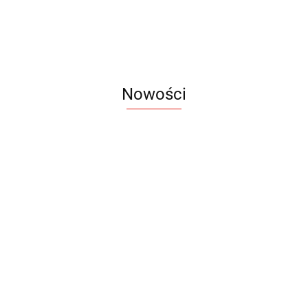
Nowości
Notes
Notes
Pendriv
Sztruks
Mleczny
Twister
Pendrive
A5
Zestaw
Zestaw
A5
25.20
Premi
dwustronny
13.40
upominkowy
15.90
piśmienniczy
drewniany
EKO
16.90
ZILE
21.80
typ C
35.90