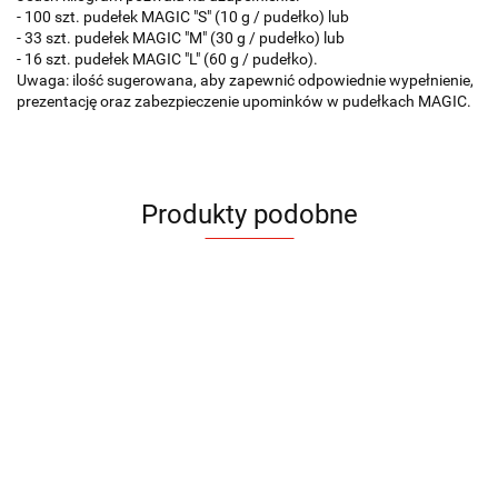
- 100 szt. pudełek MAGIC "S" (10 g / pudełko) lub
- 33 szt. pudełek MAGIC "M" (30 g / pudełko) lub
- 16 szt. pudełek MAGIC "L" (60 g / pudełko).
Uwaga: ilość sugerowana, aby zapewnić odpowiednie wypełnienie,
prezentację oraz zabezpieczenie upominków w pudełkach MAGIC.
Produkty podobne
Torba
Zestaw do
Zestaw do
Zest
Pudełko
Pudełko
papierowa
pakowania
pakowania
pako
prezentowe
prezentowe
IWA
AZUL - "L"
AZUL - "M"
VERI -
MAGIC "M"
MAGIC "S"
25.90
26.45
22.76
26.45
31.37
20.79