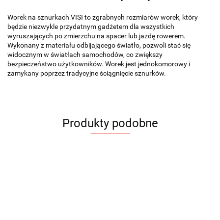
Worek na sznurkach VISI to zgrabnych rozmiarów worek, który
będzie niezwykle przydatnym gadżetem dla wszystkich
wyruszających po zmierzchu na spacer lub jazdę rowerem.
Wykonany z materiału odbijającego światło, pozwoli stać się
widocznym w światłach samochodów, co zwiększy
bezpieczeństwo użytkowników. Worek jest jednokomorowy i
zamykany poprzez tradycyjne ściągnięcie sznurków.
Produkty podobne
Worek
Worek
Worek
Worek
Worek
Wor