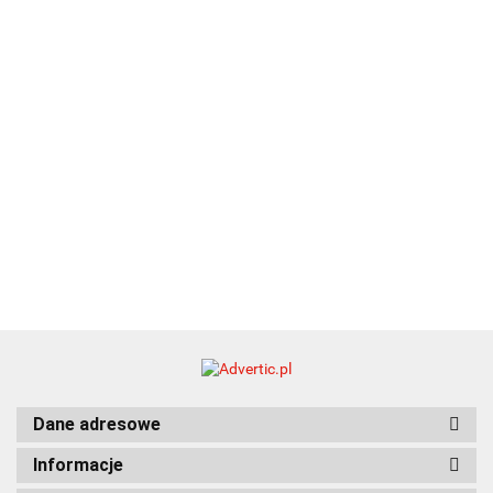
21.80
typ C
35.90
Dane adresowe
Informacje