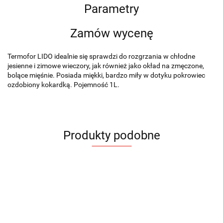
Parametry
Zamów wycenę
Termofor LIDO idealnie się sprawdzi do rozgrzania w chłodne
jesienne i zimowe wieczory, jak również jako okład na zmęczone,
bolące mięśnie. Posiada miękki, bardzo miły w dotyku pokrowiec
ozdobiony kokardką. Pojemność 1L.
Produkty podobne
Koc 2 w
Koc 2 w
Termofor
Kocyk
Mata
Koc
Koc
1
1