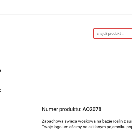
Drukarnia
Gadżety reklamowe
Stojaki i ścianki 
eklamowe
Blog
Kontakt
 reklamowe
Stojaki i ścianki reklamowe
Katalogi gad
a
s
Numer produktu:
AO2078
Zapachowa świeca woskowa na bazie roślin z su
Twoje logo umieścimy na szklanym pojemniku po