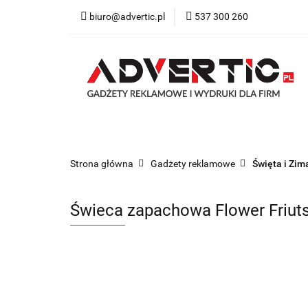
biuro@advertic.pl
537 300 260
NASZA OFERTA
Katalogi gadżety r
NASZA OFERTA
Drukarnia
Gadżety
Strona główna
Gadżety reklamowe
Święta i Zim
Świeca zapachowa Flower Friut