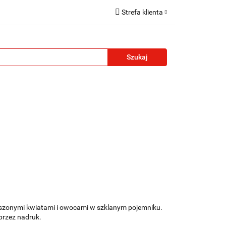
Strefa klienta
reklamowe
Zaloguj się
Zarejestruj się
Formularz kontaktowy
Zgody cookies
żety reklamowe
Blog
Kontakt
szonymi kwiatami i owocami w szklanym pojemniku.
przez nadruk.