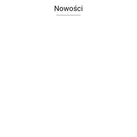
Nowości
Notes
Notes
Pendriv
Sztruks
Mleczny
Twister
Pendrive
A5
Zestaw
Zestaw
A5
25.20
Premi
dwustronny
13.40
upominkowy
15.90
piśmienniczy
drewniany
EKO
16.90
ZILE
21.80
typ C
35.90