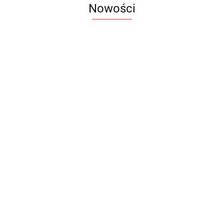
Nowości
Notes
Notes
Pendriv
Sztruks
Mleczny
Twister
Pendrive
A5
Zestaw
Zestaw
A5
25.20
Premi
dwustronny
13.40
upominkowy
15.90
piśmienniczy
drewniany
EKO
16.90
ZILE
21.80
typ C
35.90