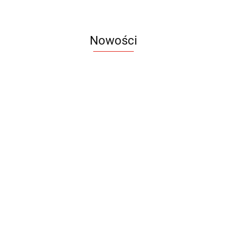
Nowości
Notes
Notes
Pendriv
Sztruks
Mleczny
Twister
Pendrive
A5
Zestaw
Zestaw
A5
25.20
Premi
dwustronny
13.40
upominkowy
15.90
piśmienniczy
drewniany
EKO
16.90
ZILE
21.80
typ C
35.90