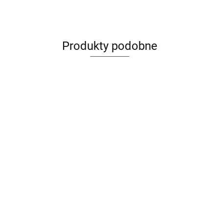
Produkty podobne
Pióro
Pióro wieczne
kulkowe
Wskaźnik
Wskaźnik
NEVADA
GLOW
laserowy PRES
laserowy POINT
17.10
15.87
23.99
9.72