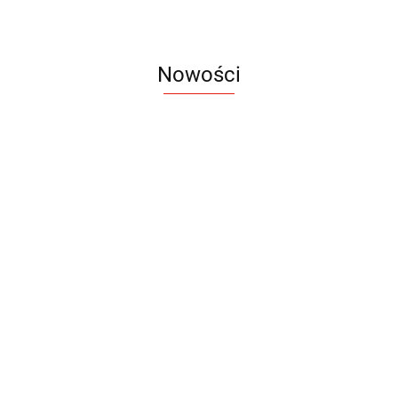
Nowości
Notes
Notes
Pendriv
Sztruks
Mleczny
Twister
Pendrive
A5
Zestaw
Zestaw
A5
25.20
Premi
dwustronny
13.40
upominkowy
15.90
piśmienniczy
drewniany
EKO
16.90
ZILE
21.80
typ C
35.90