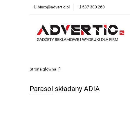
biuro@advertic.pl
537 300 260
NASZA OFERTA
Katalogi gadżety r
NASZA OFERTA
Drukarnia
Gadżety
Strona główna
Parasol składany ADIA