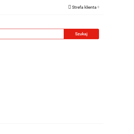
Strefa klienta
reklamowe
Zaloguj się
Zarejestruj się
Formularz kontaktowy
Zgody cookies
żety reklamowe
Blog
Kontakt