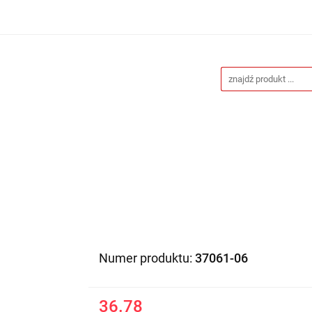
Drukarnia
Gadżety reklamowe
Stojaki i ścianki 
eklamowe
Blog
Kontakt
 reklamowe
Stojaki i ścianki reklamowe
Katalogi gad
Numer produktu:
37061-06
36.78