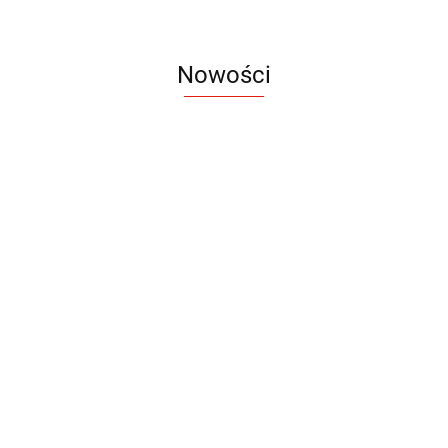
Nowości
Notes
Notes
Pendriv
Sztruks
Mleczny
Twister
Pendrive
A5
Zestaw
Zestaw
A5
25.20
Premi
dwustronny
13.40
upominkowy
15.90
piśmienniczy
drewniany
EKO
16.90
ZILE
21.80
typ C
35.90