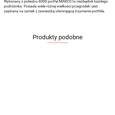
Wykonany z poliestru 600D portfel MARCO to niezbędnik każdego
podróżnika. Posiada wiele różnej wielkości przegródek i jest
zapinany na zamek z zawieszką ułatwiającą trzymanie portfela.
Produkty podobne
Etui
Portfel
Portfel
Portfel
Portfel
Portfel
na
Etui na
BEN
LEON
LEON
Organizer
MAGNE
MAGNE
karty
karty
33.09
podróżny
166.05
153.75
153.75
RENE
SECURE
28.17
28.17
9.21
rPET
46.62
CHILLGO,
RFID