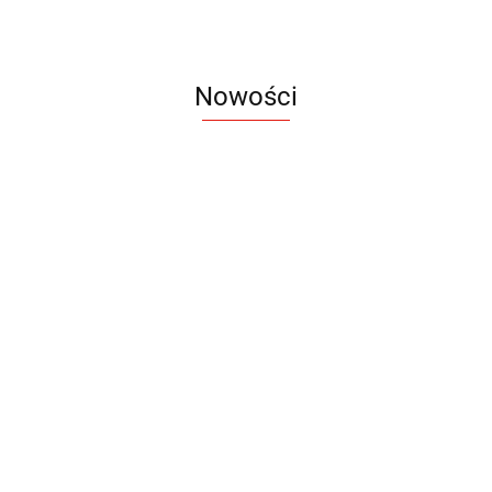
Nowości
Notes
Notes
Pendriv
Sztruks
Mleczny
Twister
Pendrive
A5
Zestaw
Zestaw
A5
25.20
Premi
dwustronny
13.40
upominkowy
15.90
piśmienniczy
drewniany
EKO
16.90
ZILE
21.80
typ C
35.90