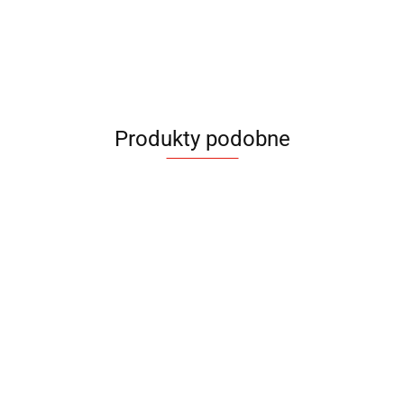
Produkty podobne
Kubek
Kubek
Kubek
Kubek
Kubek
Kubek
termiczny
termiczny
termiczny
Termiczny
Termiczny
Termiczny
Boss
LOCK
LOCK
Air
Bamboo
Cube
48.90
42.50
42.50
29.90
31.80
31.90
MAT
MAT
Biały
Czarny