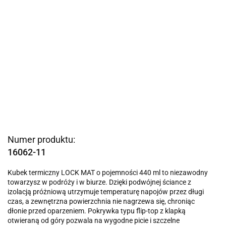
Numer produktu:
16062-11
Kubek termiczny LOCK MAT o pojemności 440 ml to niezawodny
towarzysz w podróży i w biurze. Dzięki podwójnej ściance z
izolacją próżniową utrzymuje temperaturę napojów przez długi
czas, a zewnętrzna powierzchnia nie nagrzewa się, chroniąc
dłonie przed oparzeniem. Pokrywka typu flip-top z klapką
otwieraną od góry pozwala na wygodne picie i szczelne