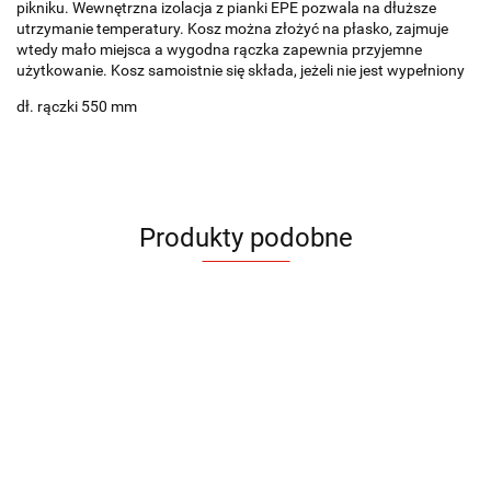
pikniku. Wewnętrzna izolacja z pianki EPE pozwala na dłuższe
utrzymanie temperatury. Kosz można złożyć na płasko, zajmuje
wtedy mało miejsca a wygodna rączka zapewnia przyjemne
użytkowanie. Kosz samoistnie się składa, jeżeli nie jest wypełniony
dł. rączki 550 mm
Produkty podobne
Kosz
Torba
Torba
Torba
Torba
Torb
termiczny
bawełniana
bawełniana
bawełniana
bawełniana
bawe
BIN
116.85
ARPO 200
BAGI 180g
BOTT 140g
GRAIN
GRA