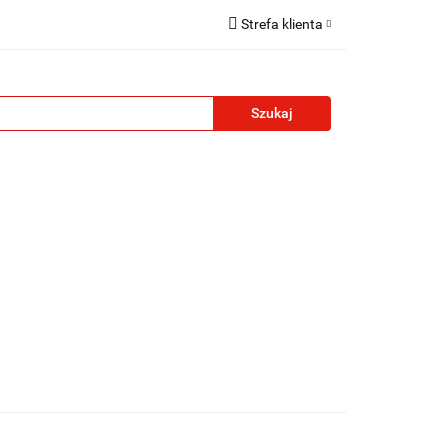
Strefa klienta
reklamowe
Zaloguj się
Zarejestruj się
Formularz kontaktowy
Zgody cookies
żety reklamowe
Blog
Kontakt