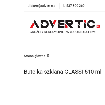
biuro@advertic.pl
537 300 260
NASZA OFERTA
Katalogi gadżety r
NASZA OFERTA
Drukarnia
Gadżety
Strona główna
Butelka szklana GLASSI 510 ml