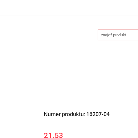
Drukarnia
Gadżety reklamowe
Stojaki i ścianki 
eklamowe
Blog
Kontakt
 reklamowe
Stojaki i ścianki reklamowe
Katalogi gad
Numer produktu:
16207-04
21.53