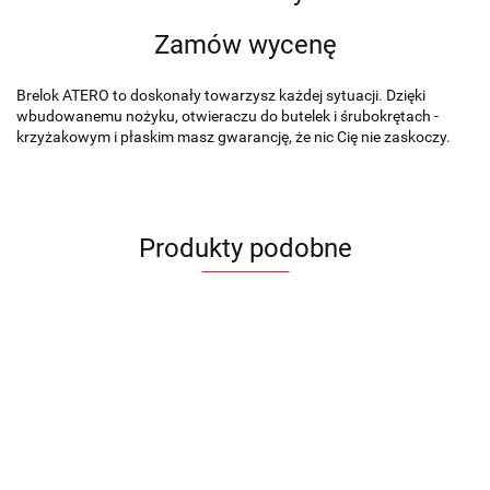
Zamów wycenę
Brelok ATERO to doskonały towarzysz każdej sytuacji. Dzięki
wbudowanemu nożyku, otwieraczu do butelek i śrubokrętach -
krzyżakowym i płaskim masz gwarancję, że nic Cię nie zaskoczy.
Produkty podobne
Brelok
Brelok
Brelok
Brelok
Brelok
Brelok 2
HILLE
TED
2 w 1
2 w 1
Brelok 4
2 w 1
Brelok
w 1
ABRI
ABRI
w 1
TOKEN
13.52
17.84
1.43
1.43
AIRPLANE
12.29
SHOPER
BOTTIGA
11.69
3D
14.64