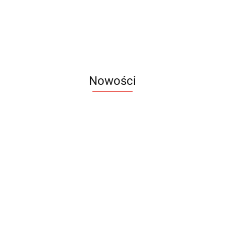
13.41
Nowości
Notes
Notes
Pendriv
Sztruks
Mleczny
Twister
Pendrive
A5
Zestaw
Zestaw
A5
25.20
Premi
dwustronny
13.40
upominkowy
15.90
piśmienniczy
drewniany
EKO
16.90
ZILE
21.80
typ C
35.90